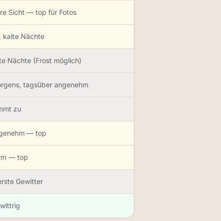
are Sicht — top für Fotos
, kalte Nächte
te Nächte (Frost möglich)
orgens, tagsüber angenehm
mmt zu
ngenehm — top
arm — top
erste Gewitter
wittrig