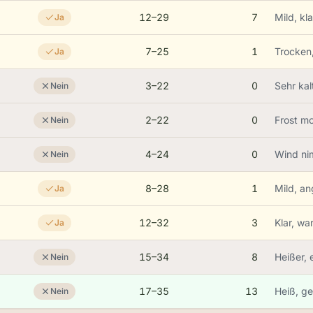
12–29
7
Mild, kl
Ja
7–25
1
Trocken
Ja
3–22
0
Sehr kal
Nein
2–22
0
Frost m
Nein
4–24
0
Wind ni
Nein
8–28
1
Mild, a
Ja
12–32
3
Klar, w
Ja
15–34
8
Heißer, 
Nein
17–35
13
Heiß, ge
Nein