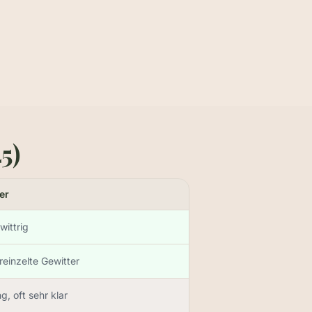
Was mit muss
afft,
Stirnlampe (für den Aufstieg im Dunkeln),
 sind
1,5 L Wasser, festes Schuhwerk, Wind- und
Sonnenschutz.
5)
er
wittrig
reinzelte Gewitter
, oft sehr klar