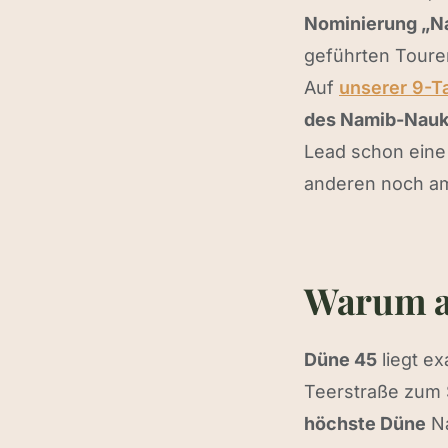
Nominierung „N
geführten Toure
Auf
unserer 9-T
des Namib-Naukl
Lead schon eine
anderen noch am
Warum a
Düne 45
liegt e
Teerstraße zum 
höchste Düne
Na