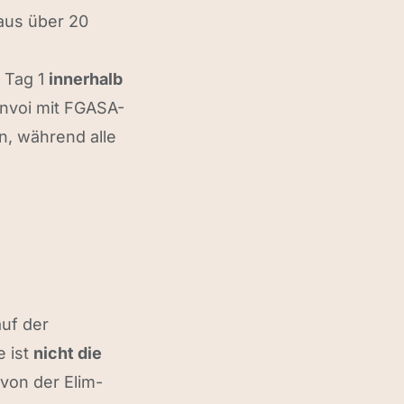
aus über 20
 Tag 1
innerhalb
nvoi mit FGASA-
, während alle
auf der
e ist
nicht die
 von der Elim-