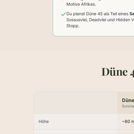
Motive Afrikas.
Du planst Düne 45 als Teil eines
S
Sossusvlei, Deadvlei und Hidden Vle
Stopp.
Düne 4
Düne
Sunris
Höhe
~80 m