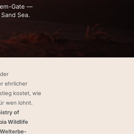
riem-Gate —
 Sand Sea.
 der
r ehrlicher
tieg kostet, wie
ür wen lohnt.
istry of
ia Wildlife
Welterbe-