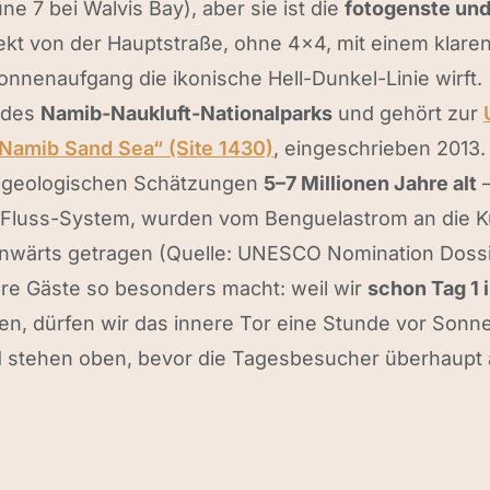
e 7 bei Walvis Bay), aber sie ist die
fotogenste und
rekt von der Hauptstraße, ohne 4×4, mit einem klare
nnenaufgang die ikonische Hell-Dunkel-Linie wirft.
l des
Namib-Naukluft-Nationalparks
und gehört zur
„Namib Sand Sea“ (Site 1430)
, eingeschrieben 2013.
h geologischen Schätzungen
5–7 Millionen Jahre alt
—
Fluss-System, wurden vom Benguelastrom an die K
nwärts getragen (Quelle: UNESCO Nomination Dossie
ere Gäste so besonders macht: weil wir
schon Tag 1 
n, dürfen wir das innere Tor eine Stunde vor Son
 stehen oben, bevor die Tagesbesucher überhaupt