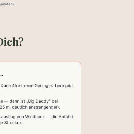
madaten)
Dich?
 …
Düne 45 ist reine Geologie. Tiere gibt
e — dann ist „Big Daddy“ bei
325 m, deutlich anstrengender).
esausflug von Windhoek — die Anfahrt
 je Strecke).