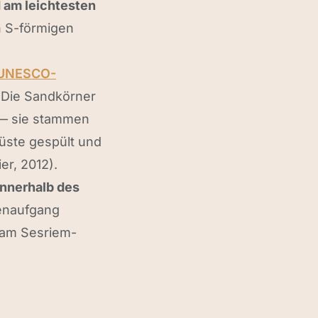
 am leichtesten
n S-förmigen
UNESCO-
 Die Sandkörner
 sie stammen
üste gespült und
r, 2012).
innerhalb des
nenaufgang
 am Sesriem-