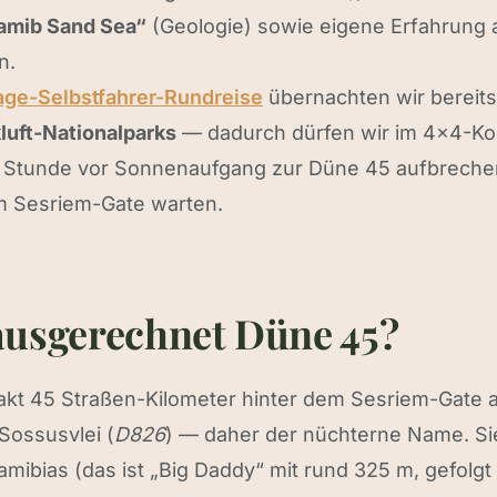
amib Sand Sea“
(Geologie) sowie eigene Erfahrung 
n.
age-Selbstfahrer-Rundreise
übernachten wir bereits
uft-Nationalparks
— dadurch dürfen wir im 4×4-Ko
 Stunde vor Sonnenaufgang zur Düne 45 aufbrechen
 Sesriem-Gate warten.
usgerechnet Düne 45?
xakt 45 Straßen-Kilometer hinter dem Sesriem-Gate 
Sossusvlei (
D826
) — daher der nüchterne Name. Si
mibias (das ist „Big Daddy“ mit rund 325 m, gefolgt