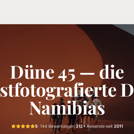
Düne 45 — die
stfotografierte 
Namibias
5
· 144 Bewertungen
·
312+
Reisende
·
seit
2011