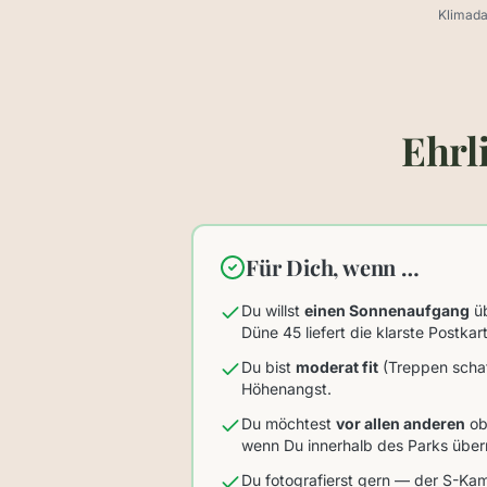
Klimada
Ehrl
Für Dich, wenn …
Du willst
einen Sonnenaufgang
üb
Düne 45 liefert die klarste Postka
Du bist
moderat fit
(Treppen schaf
Höhenangst.
Du möchtest
vor allen anderen
ob
wenn Du innerhalb des Parks über
Du fotografierst gern — der S-Ka