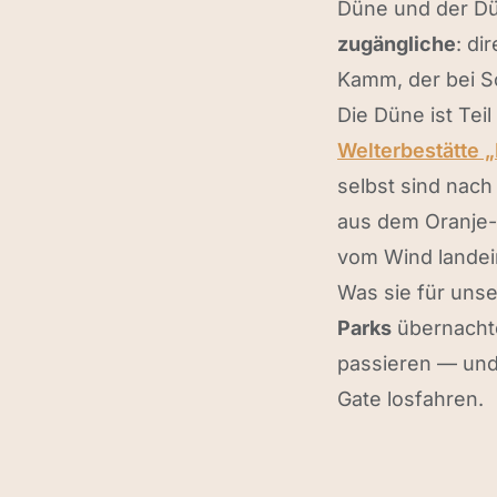
Düne und der Dün
zugängliche
: di
Kamm, der bei So
Die Düne ist Tei
Welterbestätte 
selbst sind nac
aus dem Oranje-
vom Wind landei
Was sie für uns
Parks
übernachte
passieren — und
Gate losfahren.