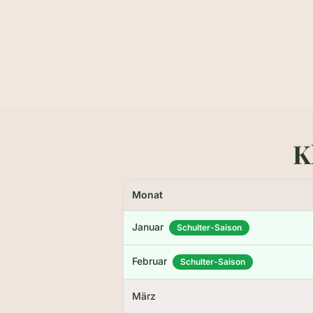
Höhe & Form
Aufsti
Rund 80 m vom Talboden bis zum Kamm,
30–45 M
knapp 170 m über NHN. Klar gezeichneter
bewusst
S-Kamm — der Klassiker.
Sonne d
K
Monat
Januar
Schulter-Saison
Februar
Schulter-Saison
März