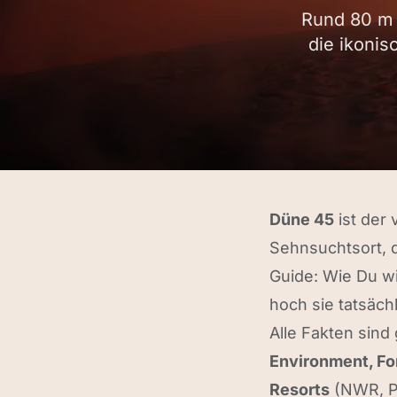
Rund 80 m 
die ikoni
Düne 45
ist der 
Sehnsuchtsort, d
Guide: Wie Du wi
hoch sie tatsächl
Alle Fakten sind
Environment, Fo
Resorts
(NWR, P