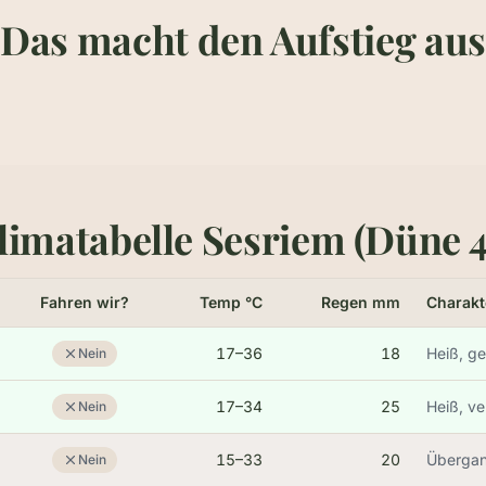
Das macht den Aufstieg aus
egszeit
Schwierigkeit
in. im weichen Sand. Plane
Moderat. Wer eine steile Treppe sch
 Zeit, damit Du oben bist, bevor die
schafft auch das. Pausen am Kamm
en Horizont kreuzt.
völlig OK.
limatabelle Sesriem (Düne 4
Fahren wir?
Temp °C
Regen mm
Charakt
17–36
18
Heiß, ge
Nein
17–34
25
Heiß, ve
Nein
15–33
20
Übergang
Nein