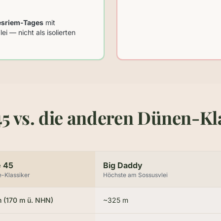
esriem-Tages
mit
i — nicht als isolierten
5 vs. die anderen Dünen-Kl
 45
Big Daddy
e-Klassiker
Höchste am Sossusvlei
 (170 m ü. NHN)
~325 m