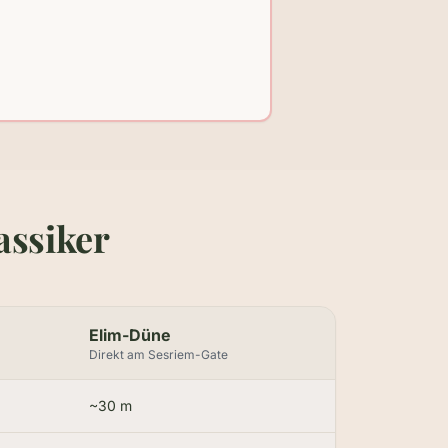
assiker
Elim-Düne
Direkt am Sesriem-Gate
~30 m