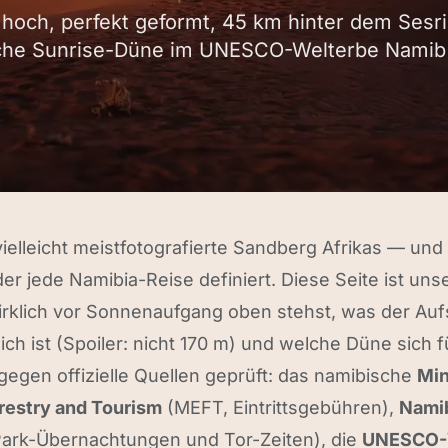
hoch, perfekt geformt, 45 km hinter dem Ses
sche Sunrise-Düne im UNESCO-Welterbe Namib
vielleicht meistfotografierte Sandberg Afrikas — und
er jede Namibia-Reise definiert. Diese Seite ist unse
rklich vor Sonnenaufgang oben stehst, was der Aufs
ich ist (Spoiler: nicht 170 m) und welche Düne sich f
 gegen offizielle Quellen geprüft: das namibische
Min
restry and Tourism
(MEFT, Eintrittsgebühren),
Namib
ark-Übernachtungen und Tor-Zeiten), die
UNESCO-