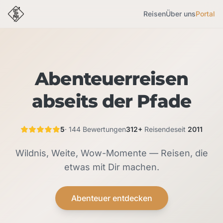
Reisen
Über uns
Portal
Abenteuerreisen
abseits der Pfade
5
· 144 Bewertungen
312+
Reisende
seit
2011
Wildnis, Weite, Wow-Momente — Reisen, die
etwas mit Dir machen.
Abenteuer entdecken