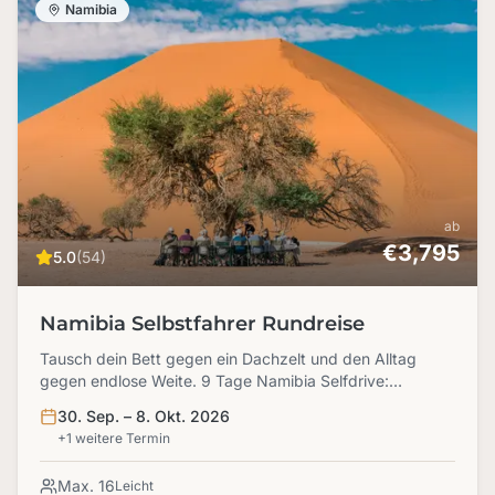
Namibia
ab
€3,795
5.0
(54)
Namibia Selbstfahrer Rundreise
Tausch dein Bett gegen ein Dachzelt und den Alltag
gegen endlose Weite. 9 Tage Namibia Selfdrive:
Lagerfeuer, Elefanten und der schönste Sternenhimmel
30. Sep. – 8. Okt. 2026
der Welt. Dein Platz im Team wartet!
+1 weitere Termin
Max. 16
Leicht