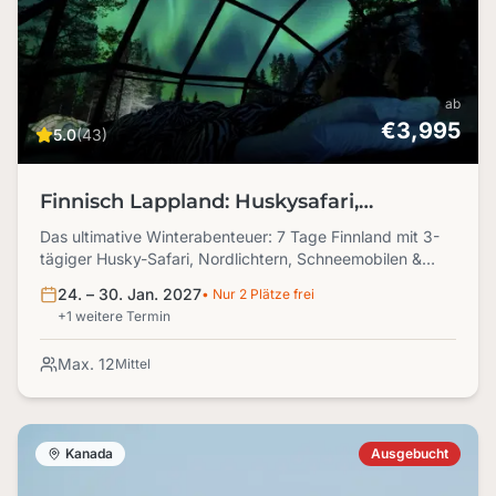
ab
€3,995
5.0
(43)
Finnisch Lappland: Huskysafari,
Nordlichter und viele weitere Abenteuer
Das ultimative Winterabenteuer: 7 Tage Finnland mit 3-
tägiger Husky-Safari, Nordlichtern, Schneemobilen &
River Floating. Echte Wildnis, Sauna & unvergessliche
24. – 30. Jan. 2027
• Nur 2 Plätze frei
Momente.
+1 weitere Termin
Max. 12
Mittel
Kanada
Ausgebucht