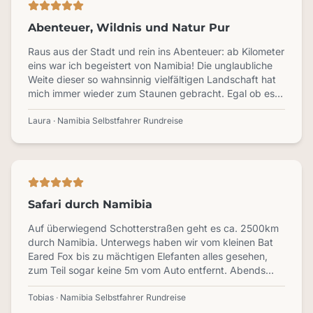
Abenteuer, Wildnis und Natur Pur
Raus aus der Stadt und rein ins Abenteuer: ab Kilometer
eins war ich begeistert von Namibia! Die unglaubliche
Weite dieser so wahnsinnig vielfältigen Landschaft hat
mich immer wieder zum Staunen gebracht. Egal ob es
der Ausblick über die Dünen der Namib, der
Sternenhimmel im Dune Star Camp, der Sonnenunter-
Laura · Namibia Selbstfahrer Rundreise
und Aufgang an der Spitzkoppe oder die Gras- und
Buschlandschaft im Etosha waren - ich war jedes mal
aufs Neue sprachlos. Quasi on Top gab es Abenteuer
auf der Straße, zu Fuß, mit dem Auto oder Kajak und
eine faszinierende Tierwelt, von der wir auf dieser Reise
Safari durch Namibia
einiges sehen und erleben durften. Außerdem: das
Sich-um-nichts-kümmern-müssen-Gefühl von Anfang
Auf überwiegend Schotterstraßen geht es ca. 2500km
bis Ende durch die wieder einmal perfekte Organisation,
durch Namibia. Unterwegs haben wir vom kleinen Bat
die erstklassige Verpflegung, die besten Camping-
Eared Fox bis zu mächtigen Elefanten alles gesehen,
Spots und die spannenden, informativen Einblicke.
zum Teil sogar keine 5m vom Auto entfernt. Abends
Vielen Dank Sebastian & Team, für diese unvergessliche
wurden wir prächtig verköstigt, auf dieser Reise hat
Reise!
wirklich alles gepasst.
Tobias · Namibia Selbstfahrer Rundreise