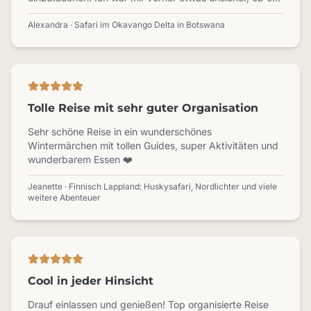
nicht langweilig wird, eine Woche an einem Ort zu leben
und täglich als Programm zwei Game Drives zu machen.
Alexandra · Safari im Okavango Delta in Botswana
Aber nein - die Reise hat definitiv meine Erwartungen
übertroffen! Jeder Moment unterwegs hat Lust auf
mehr gemacht und nicht nur bei den Löwinnen mit
Jungen, die ein Zebra gerissen haben oder den
Wildhunden, sondern auch die ganzen Antilopen,
Tolle Reise mit sehr guter Organisation
Elefanten, Zebras, Büffel, Gnus, und mehr. Der Sleepout
mitten in der Natur, das Camp an sich, die gemeinsame
Sehr schöne Reise in ein wunderschönes
Zeit am Lagerfeuer und der atemberaubende Blick auf
Wintermärchen mit tollen Guides, super Aktivitäten und
den Sternenhimmel - definitiv ein Erlebnis für sich!
wunderbarem Essen ❤️
Jeanette · Finnisch Lappland: Huskysafari, Nordlichter und viele
weitere Abenteuer
Cool in jeder Hinsicht
Drauf einlassen und genießen! Top organisierte Reise