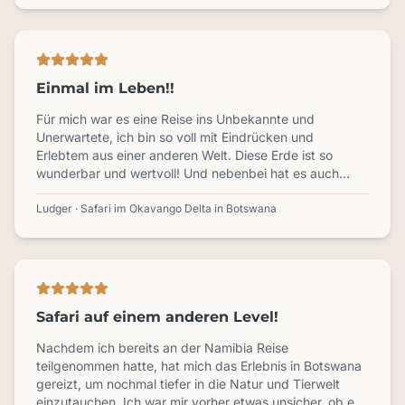
Einmal im Leben!!
Für mich war es eine Reise ins Unbekannte und
Unerwartete, ich bin so voll mit Eindrücken und
Erlebtem aus einer anderen Welt. Diese Erde ist so
wunderbar und wertvoll! Und nebenbei hat es auch
meine Sicht auf unsere nordeuropäische Welt etwas
verändert…
Ludger · Safari im Okavango Delta in Botswana
Safari auf einem anderen Level!
Nachdem ich bereits an der Namibia Reise
teilgenommen hatte, hat mich das Erlebnis in Botswana
gereizt, um nochmal tiefer in die Natur und Tierwelt
einzutauchen. Ich war mir vorher etwas unsicher, ob es