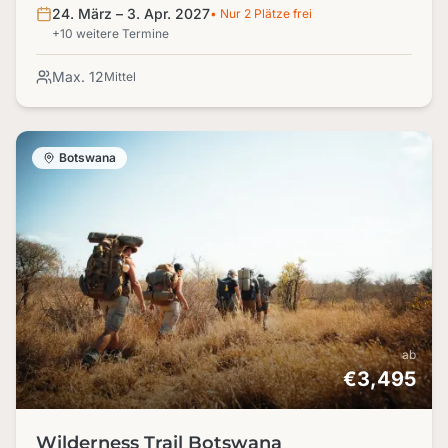
ungeschönt – dein Abenteuer abseits der Pfade!
24. März – 3. Apr. 2027
• Nur 2 Plätze frei
+10 weitere Termine
Max. 12
Mittel
Botswana
ab
€3,495
Wilderness Trail Botswana