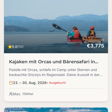
ab
€3,775
5.0
(10)
Kajaken mit Orcas und Bärensafari in
British Columbia
Paddle mit Orcas, schlafe im Camp unter Sternen und
beobachte Grizzlys im Regenwald. Deine Auszeit in der
Wildnis – intensiv & unvergesslich.
23. – 30. Aug. 2026
• Ausgebucht
Max. 11
Mittel