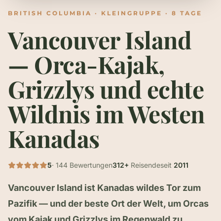
BRITISH COLUMBIA · KLEINGRUPPE · 8 TAGE
Vancouver Island
— Orca-Kajak,
Grizzlys und echte
Wildnis im Westen
Kanadas
5
· 144 Bewertungen
312+
Reisende
seit
2011
Vancouver Island ist Kanadas wildes Tor zum
Pazifik — und der beste Ort der Welt, um Orcas
vom Kajak und Grizzlys im Regenwald zu