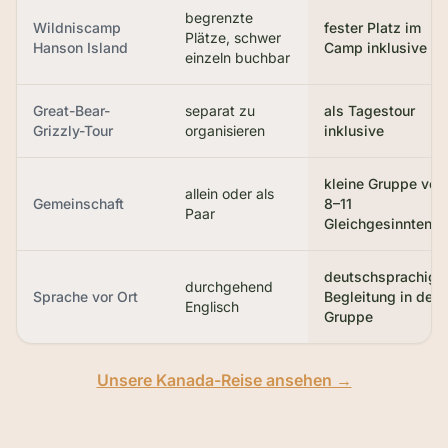
begrenzte
Wildniscamp
fester Platz im
Plätze, schwer
Hanson Island
Camp inklusive
einzeln buchbar
Great-Bear-
separat zu
als Tagestour
Grizzly-Tour
organisieren
inklusive
kleine Gruppe von
allein oder als
Gemeinschaft
8–11
Paar
Gleichgesinnten
deutschsprachige
durchgehend
Sprache vor Ort
Begleitung in der
Englisch
Gruppe
Unsere Kanada-Reise ansehen →