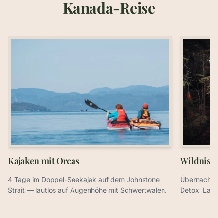
Kanada-Reise
Kajaken mit Orcas
Wildnis-
4 Tage im Doppel-Seekajak auf dem Johnstone
Übernachten
Strait — lautlos auf Augenhöhe mit Schwertwalen.
Detox, Lage