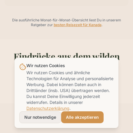
Die ausführliche Monat-für-Monat-Übersicht liest Du in unserem
Ratgeber zur
besten Reisezeit für Kanada
.
Eindrücke aus dem wilden
Westen Kanadas
Wir nutzen Cookies
Wir nutzen Cookies und ähnliche
Technologien für Analyse und personalisierte
Werbung. Dabei können Daten auch in
Seekajaks auf dem Johnstone Strait vor Vancouver Islan
Wildniscamp
← swipen für mehr →
Drittländer (insb. USA) übertragen werden.
Du kannst Deine Einwilligung jederzeit
widerrufen. Details in unserer
Datenschutzerklärung
.
Passt diese Reise zu Dir?
Nur notwendige
Alle akzeptieren