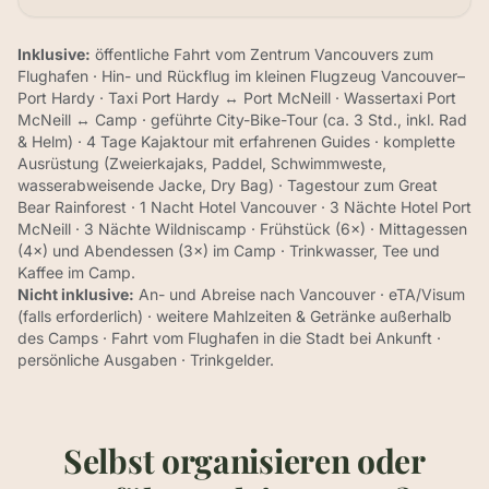
Inklusive:
öffentliche Fahrt vom Zentrum Vancouvers zum
Flughafen · Hin- und Rückflug im kleinen Flugzeug Vancouver–
Port Hardy · Taxi Port Hardy ↔ Port McNeill · Wassertaxi Port
McNeill ↔ Camp · geführte City-Bike-Tour (ca. 3 Std., inkl. Rad
& Helm) · 4 Tage Kajaktour mit erfahrenen Guides · komplette
Ausrüstung (Zweierkajaks, Paddel, Schwimmweste,
wasserabweisende Jacke, Dry Bag) · Tagestour zum Great
Bear Rainforest · 1 Nacht Hotel Vancouver · 3 Nächte Hotel Port
McNeill · 3 Nächte Wildniscamp · Frühstück (6×) · Mittagessen
(4×) und Abendessen (3×) im Camp · Trinkwasser, Tee und
Kaffee im Camp.
Nicht inklusive:
An- und Abreise nach Vancouver · eTA/Visum
(falls erforderlich) · weitere Mahlzeiten & Getränke außerhalb
des Camps · Fahrt vom Flughafen in die Stadt bei Ankunft ·
persönliche Ausgaben · Trinkgelder.
Selbst organisieren oder