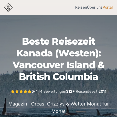
Reisen
Über uns
Portal
Beste Reisezeit
Kanada (Westen):
Vancouver Island &
British Columbia
5
· 144 Bewertungen
312+
Reisende
seit
2011
Magazin · Orcas, Grizzlys & Wetter Monat für
Monat