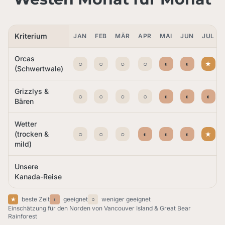
Kriterium
JAN
FEB
MÄR
APR
MAI
JUN
JUL
Orcas
○
○
○
○
◐
◐
★
(Schwertwale)
Grizzlys &
○
○
○
○
◐
◐
◐
Bären
Wetter
(trocken &
○
○
○
◐
◐
◐
★
mild)
Unsere
Kanada-Reise
★
beste Zeit
◐
geeignet
○
weniger geeignet
Einschätzung für den Norden von Vancouver Island & Great Bear
Rainforest