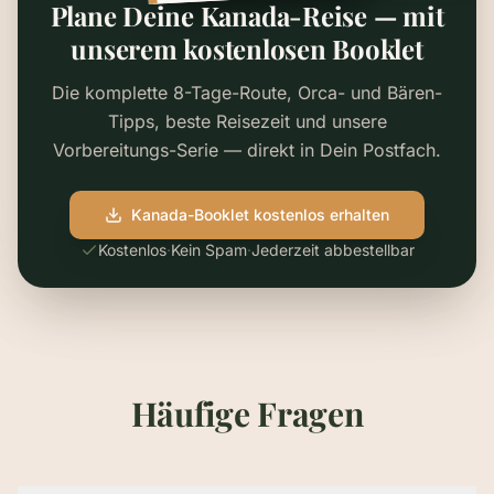
Plane Deine Kanada-Reise — mit
unserem kostenlosen Booklet
Die komplette 8-Tage-Route, Orca- und Bären-
Tipps, beste Reisezeit und unsere
Vorbereitungs-Serie — direkt in Dein Postfach.
Kanada-Booklet kostenlos erhalten
Kostenlos
·
Kein Spam
·
Jederzeit abbestellbar
Häufige Fragen