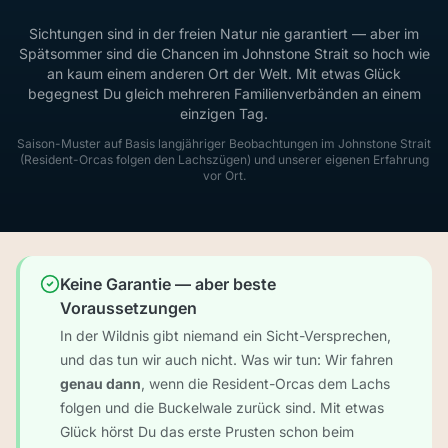
Sichtungen sind in der freien Natur nie garantiert — aber im
Spätsommer sind die Chancen im Johnstone Strait so hoch wie
an kaum einem anderen Ort der Welt. Mit etwas Glück
begegnest Du gleich mehreren Familienverbänden an einem
einzigen Tag.
Saison-Muster auf Basis langjähriger Beobachtungen im Johnstone Strait
(Resident-Orcas folgen den Lachszügen) und unserer eigenen Erfahrung
vor Ort.
Keine Garantie — aber beste
Voraussetzungen
In der Wildnis gibt niemand ein Sicht-Versprechen,
und das tun wir auch nicht. Was wir tun: Wir fahren
genau dann
, wenn die Resident-Orcas dem Lachs
folgen und die Buckelwale zurück sind. Mit etwas
Glück hörst Du das erste Prusten schon beim