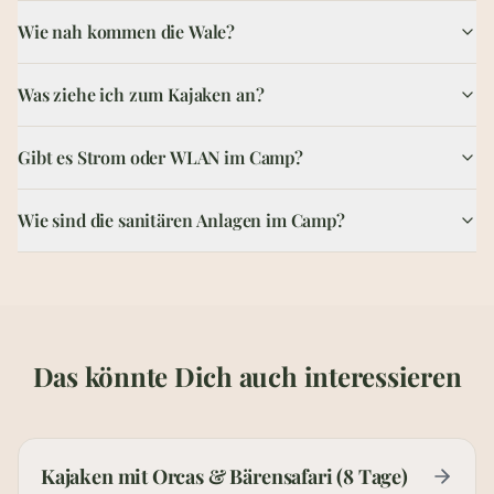
Warme Kleidung im Zwiebellook, die nass werden darf, 
Wie nah kommen die Wale?
Gibt es Strom oder WLAN im Camp?
Nein, auf Hanson Island gibt es keinen Strom und keine
Wie sind die sanitären Anlagen im Camp?
Was ziehe ich zum Kajaken an?
Das Basecamp verfügt über saubere Kompost-Toiletten mit
Gibt es Strom oder WLAN im Camp?
Wie sind die sanitären Anlagen im Camp?
Das könnte Dich auch interessieren
Kajaken mit Orcas & Bärensafari (8 Tage)