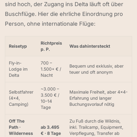
sind hoch, der Zugang ins Delta läuft oft über
Buschflüge. Hier die ehrliche Einordnung pro
Person, ohne internationale Flüge:
Richtpreis
Reisetyp
Was dahintersteckt
p. P.
Fly-in-
700 –
Bequem und exklusiv, aber
Lodge im
1.500+ € /
teuer und oft anonym
Delta
Nacht
~3.000 –
Selbstfahrer
Maximale Freiheit, aber 4×4-
3.500 € /
(4×4,
Erfahrung und langer
10–14
Camping)
Buchungsvorlauf nötig
Tage
Off The
Zu Fuß durch die Wildnis,
Path ·
ab 3.495
inkl. Trailcamp, Equipment,
Wilderness
€ · 8 Tage
Verpflegung, Transfer ab