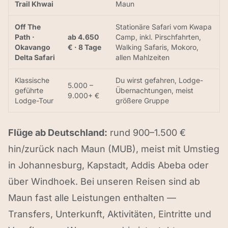
Trail Khwai
Maun
Off The
Stationäre Safari vom Kwapa
Path ·
ab 4.650
Camp, inkl. Pirschfahrten,
Okavango
€ · 8 Tage
Walking Safaris, Mokoro,
Delta Safari
allen Mahlzeiten
Klassische
Du wirst gefahren, Lodge-
5.000 –
geführte
Übernachtungen, meist
9.000+ €
Lodge-Tour
größere Gruppe
Flüge ab Deutschland:
rund 900–1.500 €
hin/zurück nach Maun (MUB), meist mit Umstieg
in Johannesburg, Kapstadt, Addis Abeba oder
über Windhoek. Bei unseren Reisen sind ab
Maun fast alle Leistungen enthalten —
Transfers, Unterkunft, Aktivitäten, Eintritte und