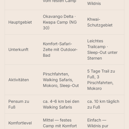
vom festen Camp
Wildnis
Okavango Delta ·
Khwai-
Hauptgebiet
Kwapa Camp (NG
Schutzgebiet
30)
Leichtes
Komfort-Safari-
Trailcamp ·
Unterkunft
Zelte mit Outdoor-
Sleep-Out unter
Bad
Sternen
5 Tage Trail zu
Pirschfahrten,
Fuß, 3
Aktivitäten
Walking Safaris,
Pirschfahrten,
Mokoro, Sleep-Out
Mokoro
Pensum zu
ca. 4–6 km bei den
ca. 10 km täglich
Fuß
Walking Safaris
zu Fuß
Mittel — festes
Einfach —
Komfortlevel
Camp mit Komfort
Wildnis pur