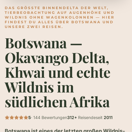
DAS GRÖSSTE BINNENDELTA DER WELT, T
IERBEOBACHTUNG AUF AUGENHÖHE UND W
ILDNIS OHNE WAGENKOLONNEN — HIER F
INDEST DU ALLES ÜBER BOTSWANA UND U
NSERE ZWEI REISEN.
Botswana —
Okavango Delta,
Khwai und echte
Wildnis im
südlichen Afrika
5
· 144 Bewertungen
312+
Reisende
seit
2011
Botswana ist eines der letzten großen Wildnis-