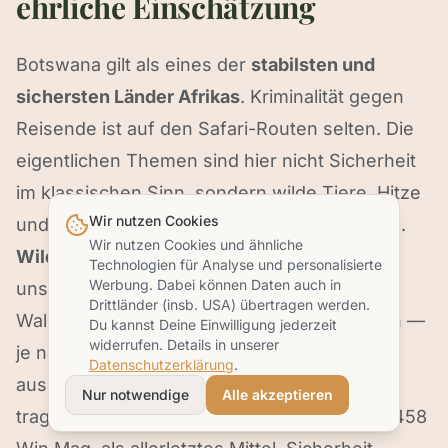
ehrliche Einschätzung
Botswana gilt als eines der
stabilsten und
sichersten Länder Afrikas
. Kriminalität gegen
Reisende ist auf den Safari-Routen selten. Die
eigentlichen Themen sind hier nicht Sicherheit
im klassischen Sinn, sondern wilde Tiere, Hitze
Wir nutzen Cookies
und Malaria — und damit gehen wir offen um.
Wir nutzen Cookies und ähnliche
Wilde Tiere & Walking Safaris.
Wir bewegen
Technologien für Analyse und personalisierte
Werbung. Dabei können Daten auch in
uns in unverzäunter Wildnis. Bei unseren
Drittländer (insb. USA) übertragen werden.
Walking Safaris und Wilderness Trails führen —
Du kannst Deine Einwilligung jederzeit
widerrufen. Details in unserer
je nach Gruppengröße — meist zwei
Datenschutzerklärung
.
ausgebildete Trails Guides die Gruppe. Sie
Nur notwendige
Alle akzeptieren
tragen ein Gewehr, in der Regel ein Kaliber .458