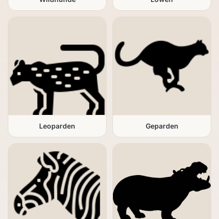
Leoparden
Geparden