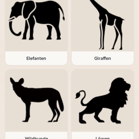
Elefanten
Giraffen
Wildhunde
Löwen