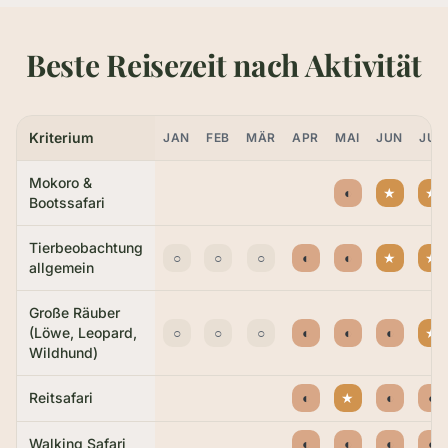
Beste Reisezeit nach Aktivität
Kriterium
JAN
FEB
MÄR
APR
MAI
JUN
JUL
Mokoro &
◐
★
★
Bootssafari
Tierbeobachtung
○
○
○
◐
◐
★
★
allgemein
Große Räuber
(Löwe, Leopard,
○
○
○
◐
◐
◐
★
Wildhund)
Reitsafari
◐
★
◐
◐
Walking Safari
◐
◐
◐
◐