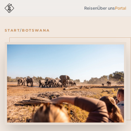
Reisen
Über uns
Portal
START
/
BOTSWANA