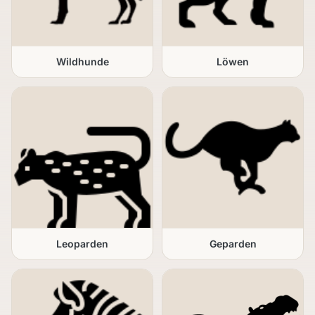
Wildhunde
Löwen
Leoparden
Geparden