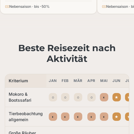
Nebensaison · bis -50%
Nebensaison · b
Beste Reisezeit nach
Aktivität
Kriterium
JAN
FEB
MÄR
APR
MAI
JUN
JUL
Mokoro &
○
○
○
○
◐
★
★
Bootssafari
Tierbeobachtung
◐
◐
◐
◐
◐
★
★
allgemein
Große Räuber