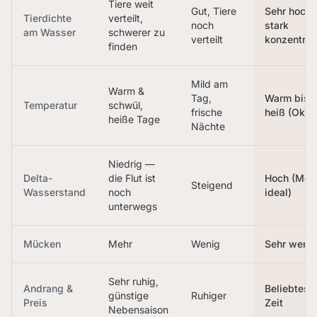
Tiere weit
Gut, Tiere
Sehr hoch,
Tierdichte
verteilt,
noch
stark
am Wasser
schwerer zu
verteilt
konzentrier
finden
Mild am
Warm &
Tag,
Warm bis s
Temperatur
schwül,
frische
heiß (Okt.)
heiße Tage
Nächte
Niedrig —
Delta-
die Flut ist
Hoch (Mok
Steigend
Wasserstand
noch
ideal)
unterwegs
Mücken
Mehr
Wenig
Sehr weni
Sehr ruhig,
Andrang &
Beliebtest
günstige
Ruhiger
Preis
Zeit
Nebensaison