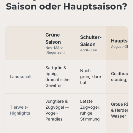
Saison oder Hauptsaison?
Grüne
Schulter-
Hauptsai
Saison
Saison
August–Okto
Nov–März
April–Juni
(Regenzeit)
Sattgrün &
Noch
üppig,
Goldbraun,
Landschaft
grün, klare
dramatische
staubig, w
Luft
Gewitter
Jungtiere &
Letzte
Große Räu
Tierwelt-
Zugvögel —
Zugvögel,
& Herden 
Highlights
Vogel-
ruhige
Wasser
Paradies
Stimmung