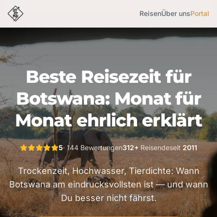
Reisen
Über uns
Portal
Beste Reisezeit für
Botswana: Monat für
Monat ehrlich erklärt
5
· 144 Bewertungen
312+
Reisende
seit
2011
Trockenzeit, Hochwasser, Tierdichte: Wann
Botswana am eindrucksvollsten ist — und wann
Du besser nicht fährst.