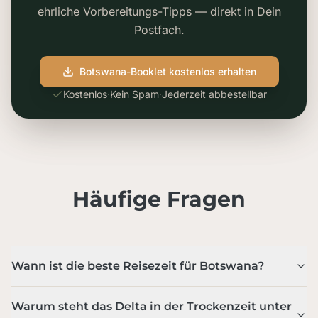
ehrliche Vorbereitungs-Tipps — direkt in Dein
Postfach.
Botswana-Booklet kostenlos erhalten
Kostenlos
·
Kein Spam
·
Jederzeit abbestellbar
Häufige Fragen
Wann ist die beste Reisezeit für Botswana?
Wann ist die beste Reisezeit für Botswana?
Die beste Zeit ist die Trockenzeit von Mai bis Oktober:
Warum steht das Delta in der Trockenzeit unter Wa
Weil der Regen, der das Delta speist, im weit entfernten
Warum steht das Delta in der Trockenzeit unter