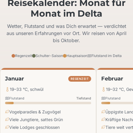
Reisekalender: Monat für
Monat im Delta
Wetter, Flutstand und was Dich erwartet — verdichtet
aus unseren Erfahrungen vor Ort. Wir reisen von April
bis Oktober.
Regenzeit
Schulter-Saison
Hauptsaison
Flutstand im Delta
Januar
Februar
REGENZEIT
19–33 °C, schwül
19–32 °C, Gew
Flutstand
Tiefstand
Flutstand
Vogelparadies & Zugvögel
Üppigste Lan
Viele Jungtiere, sattes Grün
Kräftige Nach
Viele Lodges geschlossen
Tiere weit vert