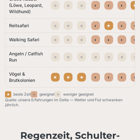
(Löwe, Leopard,
○
○
○
◐
◐
◐
★
Wildhund)
Reitsafari
○
○
○
◐
★
◐
◐
Walking Safari
○
○
○
◐
◐
◐
◐
Angeln / Catfish
○
○
○
○
○
○
○
Run
Vögel &
★
★
★
◐
◐
◐
◐
Brutkolonien
★
beste Zeit
◐
geeignet
○
weniger geeignet
Quelle: unsere Erfahrungen im Delta — Wetter und Flut schwanken
jährlich.
Regenzeit, Schulter-