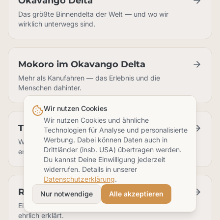
Okavango Delta
Das größte Binnendelta der Welt — und wo wir
wirklich unterwegs sind.
Mokoro im Okavango Delta
Mehr als Kanufahren — das Erlebnis und die
Menschen dahinter.
Wir nutzen Cookies
Wir nutzen Cookies und ähnliche
Tierwelt Botswanas
Technologien für Analyse und personalisierte
Werbung. Dabei können Daten auch in
Welche Tiere Du im Delta und im Khwai realistisch
Drittländer (insb. USA) übertragen werden.
erlebst.
Du kannst Deine Einwilligung jederzeit
widerrufen. Details in unserer
Datenschutzerklärung
.
Reisevorbereitung Botswana
Nur notwendige
Alle akzeptieren
Einreise, Gesundheit, Sicherheit und Packliste —
ehrlich erklärt.