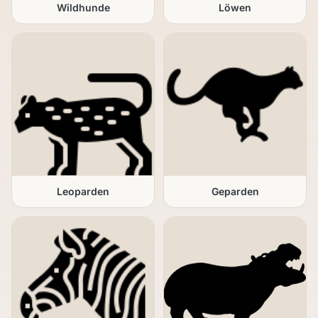
Wildhunde
Löwen
Leoparden
Geparden