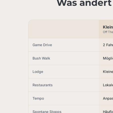
Was ändert 
Klei
Off Th
Game Drive
2 Fah
Bush Walk
Mögli
Lodge
Klein
Restaurants
Lokal
Tempo
Anpas
Spontane Stopps
Häufi