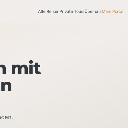
Alle Reisen
Private Tours
Über uns
Mein Portal
n mit
en
nden.