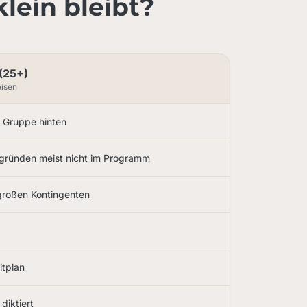
lein bleibt?
(25+)
eisen
e Gruppe hinten
sgründen meist nicht im Programm
 großen Kontingenten
itplan
 diktiert