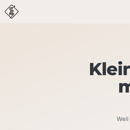
Klei
m
Weil