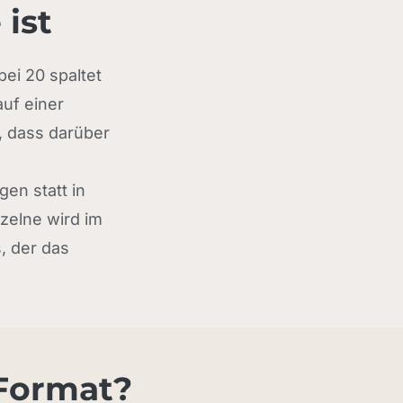
ist
ei 20 spaltet
auf einer
n, dass darüber
gen statt in
zelne wird im
, der das
 Format?