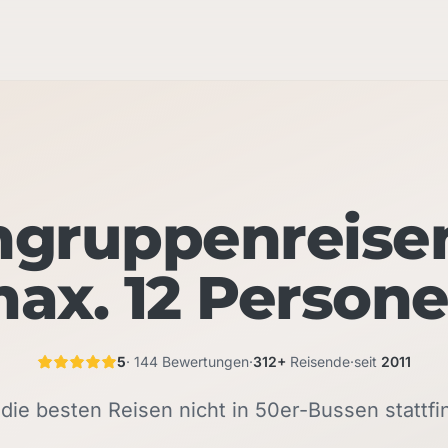
ngruppenreise
ax. 12 Person
5
· 144 Bewertungen
·
312+
Reisende
·
seit
2011
 die besten Reisen nicht in 50er-Bussen stattfi