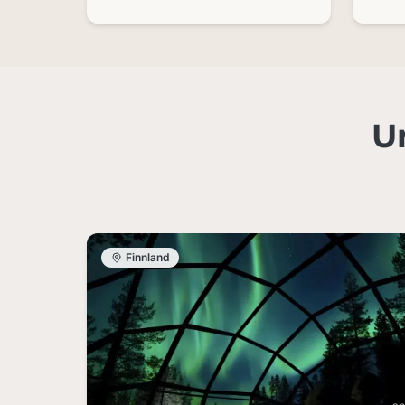
U
Finnland