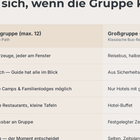
sich, wenn die Gruppe k
ngruppe (max. 12)
Großgruppe 
e Path
Klassische Bus-R
rzeuge, jeder am Fenster
Reisebus, halb
ch — Guide hat alle im Blick
Aus Sicherheit
e Camps & Familienlodges möglich
Nur Hotels mit
e Restaurants, kleine Tafeln
Hotel-Buffet
sbar an Gruppe
Festgelegter Ze
g — der Moment entscheidet
Selten, Zeitplan