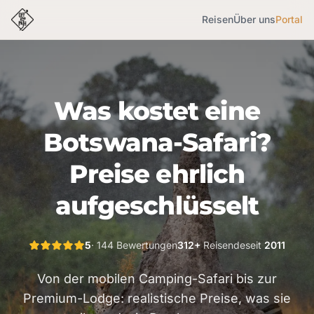
Reisen
Über uns
Portal
Was kostet eine
Botswana-Safari?
Preise ehrlich
aufgeschlüsselt
5
· 144 Bewertungen
312+
Reisende
seit
2011
Von der mobilen Camping-Safari bis zur
Premium-Lodge: realistische Preise, was sie