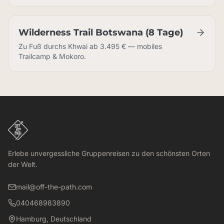
Wilderness Trail Botswana (8 Tage)
Zu Fuß durchs Khwai ab 3.495 € — mobiles
Trailcamp & Mokoro.
Plane Deine Botswana-Reise — mit unserem kostenlosen Book
Erlebe unvergessliche Gruppenreisen zu den schönsten Orten
der Welt.
mail@off-the-path.com
040468983890
Hamburg, Deutschland