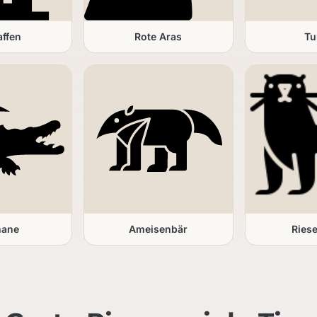
affen
Rote Aras
Tu
mane
Ameisenbär
Riese