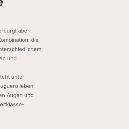
e
erbergt aber
Kombination: die
nterschiedlichem
ven und
teht unter
tuguero leben
enen Augen und
eltklasse-