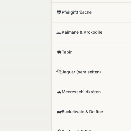
🐸
Pfeilgiftfrösche
🐊
Kaimane & Krokodile
🐗
Tapir
🐆
Jaguar (sehr selten)
🐢
Meeresschildkröten
🐋
Buckelwale & Delfine