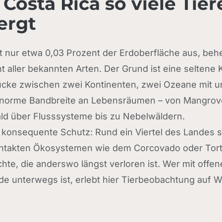
osta Rica so viele Tier
ergt
t nur etwa 0,03 Prozent der Erdoberfläche aus, beh
t aller bekannten Arten. Der Grund ist eine seltene 
ücke zwischen zwei Kontinenten, zwei Ozeane mit u
enorme Bandbreite an Lebensräumen – von Mangro
ld über Flusssysteme bis zu Nebelwäldern.
konsequente Schutz: Rund ein Viertel des Landes s
 intakten Ökosystemen wie dem Corcovado oder Tor
ichte, die anderswo längst verloren ist. Wer mit off
e unterwegs ist, erlebt hier Tierbeobachtung auf W