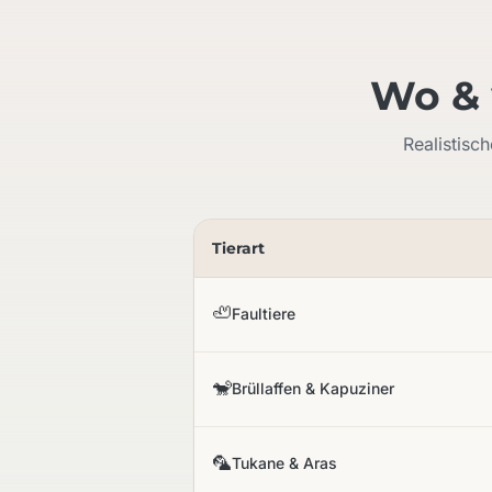
Wo & 
Realistisc
Tierart
🦥
Faultiere
🐒
Brüllaffen & Kapuziner
🦜
Tukane & Aras