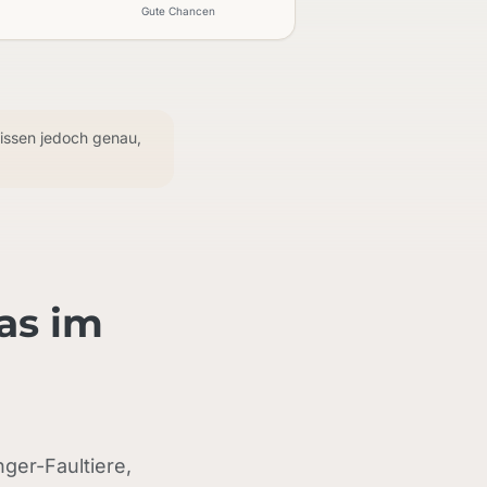
Gute Chancen
wissen jedoch genau,
as im
nger-Faultiere,