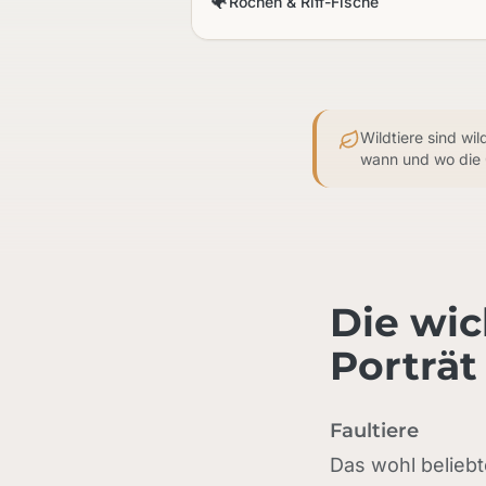
🐠
Rochen & Riff-Fische
Wildtiere sind wi
wann und wo die
Die wic
Porträt
Faultiere
Das wohl beliebt