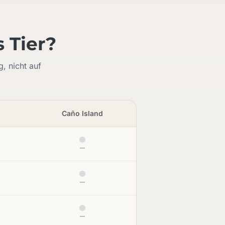
 Tier?
, nicht auf
Caño Island
—
—
—