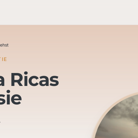
iehst
TIE
a Ricas
sie
t