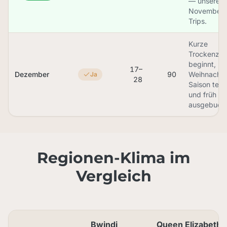
— unsere
November-
Trips.
Kurze
Trockenzei
beginnt,
17–
Dezember
90
Weihnachts
Ja
28
Saison teue
und früh
ausgebucht
Regionen-Klima im
Vergleich
Bwindi
Queen Elizabeth