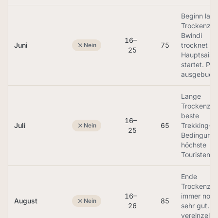
Beginn lan
Trockenzeit
Bwindi
16–
Juni
75
trocknet ab
Nein
25
Hauptsaiso
startet. Per
ausgebucht
Lange
Trockenzeit
beste
16–
Juli
65
Trekking-
Nein
25
Bedingunge
höchste
Touristenza
Ende
Trockenzeit
16–
immer noch
August
85
Nein
26
sehr gut. Er
vereinzelte