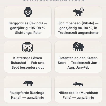
🦍
🐒
Berggorillas (Bwindi) —
Schimpansen (Kibale) —
ganzjährig ~95–98 %
ganzjährig 80–90 %, in
Sichtungs-Rate
Trockenzeit angenehmer
🦁
🐘
Kletternde Löwen
Elefanten an den Krater-
(Ishasha) — Feb und
Seen — Trockenzeit Jun–
Sept besonders gut
Aug, Jan–Feb
🦛
🐊
Flusspferde (Kazinga-
Nilkrokodile (Murchison
Kanal) — ganzjährig
Falls) — ganzjährig