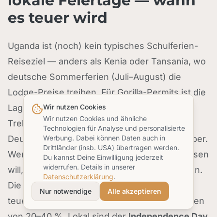
lokale Feiertage — wann
es teuer wird
Uganda ist (noch) kein typisches Schulferien-
Reiseziel — anders als Kenia oder Tansania, wo
deutsche Sommerferien (Juli–August) die
Lodge-Preise treiben. Für Gorilla-Permits ist die
Lage trotzdem identisch: Die internationalen
Wir nutzen Cookies
Wir nutzen Cookies und ähnliche
Trekking-Fans (vor allem aus USA, UK und
Technologien für Analyse und personalisierte
Deutschland) bündeln sich auf Juni–September.
Werbung. Dabei können Daten auch in
Drittländer (insb. USA) übertragen werden.
Wer in deutschen
Herbstferien
(Oktober) reisen
Du kannst Deine Einwilligung jederzeit
widerrufen. Details in unserer
will, trifft die kurze Regenzeit — eher unschön.
Datenschutzerklärung
.
Die
Weihnachts-Neujahrs-Phase
ist die
Nur notwendige
Alle akzeptieren
teuerste Zeit in Uganda mit Lodge-Aufschlägen
von 20–40 %. Lokal sind der
Independence Day