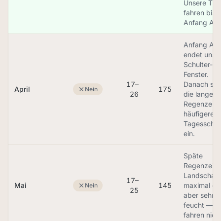
Unsere Trip
fahren bis
Anfang Apri
Anfang Apri
endet unse
Schulter-
Fenster.
17–
Danach set
April
175
Nein
26
die lange
Regenzeit 
häufigeren
Tagesscha
ein.
Späte
Regenzeit,
Landschaft
17–
Mai
145
maximal gr
Nein
25
aber sehr
feucht — w
fahren nicht