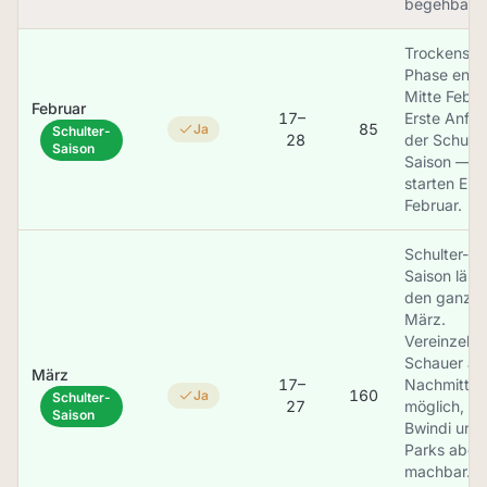
begehbar.
Trockenste
Phase ende
Mitte Febru
Februar
17–
Erste Anfä
85
Ja
Schulter-
28
der Schulte
Saison
Saison — w
starten En
Februar.
Schulter-
Saison läuft
den ganze
März.
Vereinzelte
Schauer a
März
17–
Nachmitta
160
Ja
Schulter-
27
möglich,
Saison
Bwindi und 
Parks aber
machbar.