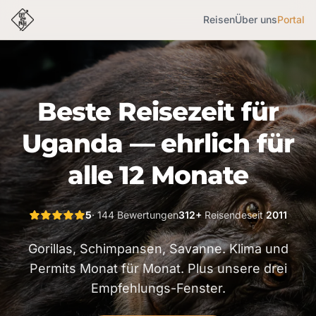
Reisen
Über uns
Portal
Beste Reisezeit für
Uganda — ehrlich für
alle 12 Monate
5
· 144 Bewertungen
312+
Reisende
seit
2011
Gorillas, Schimpansen, Savanne. Klima und
Permits Monat für Monat. Plus unsere drei
Empfehlungs-Fenster.