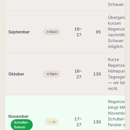
Schauer.
Übergang z
kurzen
16–
Regenzeit,
September
95
Nein
27
nachmittag
Schauer
möglich.
Kurze
Regenzeit 
16–
Höhepunkt,
Oktober
130
Nein
27
Tagesgewit
— wir fahr
nicht.
Regenzeit
klingt Mitte
November 
November
17–
Schulter-
130
Ja
Schulter-
27
Fenster star
Saison