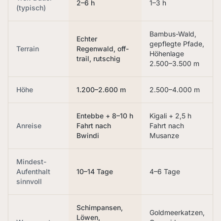
2–6 h
1–3 h
(typisch)
Bambus-Wald,
Echter
gepflegte Pfade,
Terrain
Regenwald, off-
Höhenlage
trail, rutschig
2.500–3.500 m
Höhe
1.200–2.600 m
2.500–4.000 m
Entebbe + 8–10 h
Kigali + 2,5 h
Anreise
Fahrt nach
Fahrt nach
Bwindi
Musanze
Mindest-
Aufenthalt
10–14 Tage
4–6 Tage
sinnvoll
Schimpansen,
Goldmeerkatzen,
Löwen,