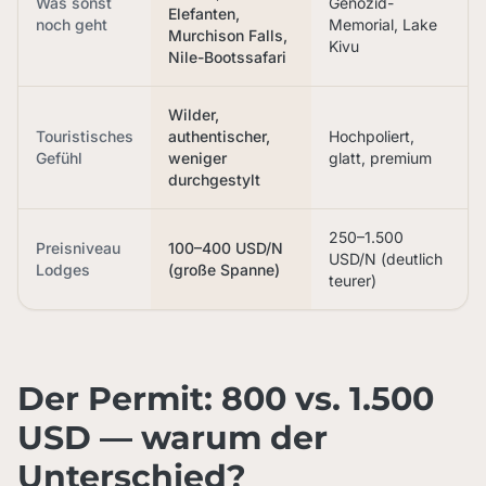
Was sonst
Genozid-
Elefanten,
noch geht
Memorial, Lake
Murchison Falls,
Kivu
Nile-Bootssafari
Wilder,
Touristisches
authentischer,
Hochpoliert,
Gefühl
weniger
glatt, premium
durchgestylt
250–1.500
Preisniveau
100–400 USD/N
USD/N (deutlich
Lodges
(große Spanne)
teurer)
Der Permit: 800 vs. 1.500
USD — warum der
Unterschied?