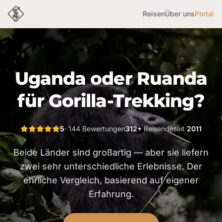
Reisen
Über uns
Portal
Uganda oder Ruanda
für Gorilla-Trekking?
5
· 144 Bewertungen
312+
Reisende
seit
2011
Beide Länder sind großartig — aber sie liefern
zwei sehr unterschiedliche Erlebnisse. Der
ehrliche Vergleich, basierend auf eigener
Erfahrung.